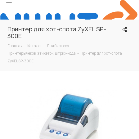
Принтер для хот-спота ZyXEL SP-
300E
Главная
-
Каталог
-
Для бизнеса
-
Принтеры чеков, этикеток, штрих-кода
-
Принтер для хот-спота
ZyXEL SP-300E