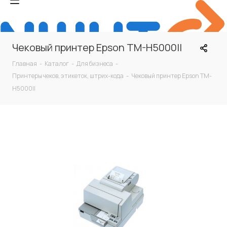
Чековый принтер Epson TM-H5000II
Главная
-
Каталог
-
Для бизнеса
-
Принтеры чеков, этикеток, штрих-кода
-
Чековый принтер Epson TM-
H5000II