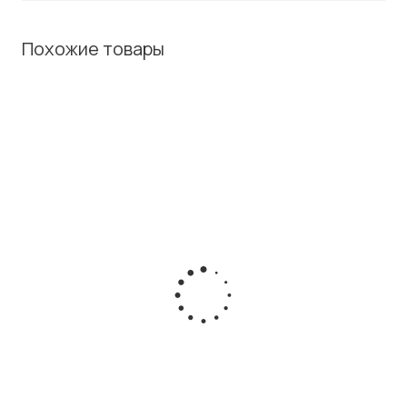
Похожие товары
ХИТ / СОВЕТУЕМ
Термотрансферный принтер этикеток Brady BMP21-
Plus
Есть в наличии
Розничная цена
32 500
₽
/шт