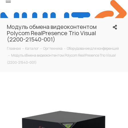
Модуль обмена видеоконтентом
Polycom RealPresence Trio Visual
(2200-21540-001)
Главная
-
Каталог
-
Оргтехника
-
Оборудование для конференций
-
Модуль обмена видеоконтентом Polycom RealPresence Trio Visual
(2200-21540-001)