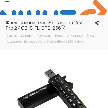
Флеш накопитель iStorage datAshur
Pro 2 4GB IS-FL-DP2-256-4
Главная
-
Каталог
-
Периферия
-
Накопители данных
-
Флеш
накопитель iStorage datAshur Pro 2 4GB IS-FL-DP2-256-4