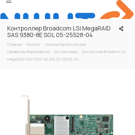
Контроллер Broadcom LSI MegaRAID
SAS 9380-8E SGL 05-25528-04
Главная
-
Каталог
-
Компьютерная техника
-
Серверное оборудование
-
Контроллеры
-
Контроллер Broadcom LSI
MegaRAID SAS 9380-8E SGL 05-25528-04