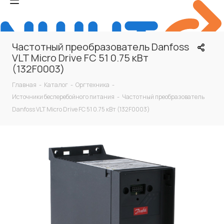
Частотный преобразователь Danfoss
VLT Micro Drive FC 51 0.75 кВт
(132F0003)
Главная
-
Каталог
-
Оргтехника
-
Источники бесперебойного питания
-
Частотный преобразователь
Danfoss VLT Micro Drive FC 51 0.75 кВт (132F0003)