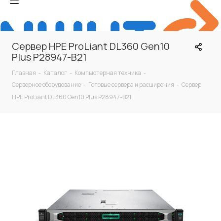
Сервер HPE ProLiant DL360 Gen10
Plus P28947-B21
Главная
-
Каталог
-
Компьютерная техника
-
Серверное оборудование
-
Готовые сервера и расширения
-
Сервер
HPE ProLiant DL360 Gen10 Plus P28947-B21