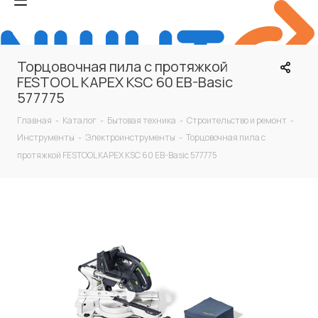
Торцовочная пила с протяжкой
FESTOOL KAPEX KSC 60 EB-Basic
577775
Главная
-
Каталог
-
Бытовая техника
-
Строительство и ремонт
-
Инструменты
-
Электроинструменты
-
Торцовочная пила с
протяжкой FESTOOL KAPEX KSC 60 EB-Basic 577775