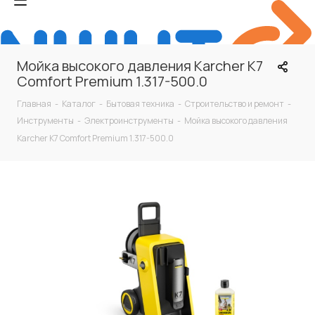
Мойка высокого давления Karcher K7
Comfort Premium 1.317-500.0
Главная
-
Каталог
-
Бытовая техника
-
Строительство и ремонт
-
Инструменты
-
Электроинструменты
-
Мойка высокого давления
Karcher K7 Comfort Premium 1.317-500.0