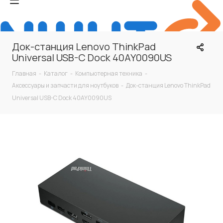
Док-станция Lenovo ThinkPad
Universal USB-C Dock 40AY0090US
Главная
-
Каталог
-
Компьютерная техника
-
Аксессуары и запчасти для ноутбуков
-
Док-станция Lenovo ThinkPad
Universal USB-C Dock 40AY0090US